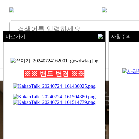
바로가기
사칭주의
가방
신발
의류 남성
지갑&벨트
시계
잡화&악세
※※ 밴드 변경 ※※
바로 배송 특가
QC검수
구매후기