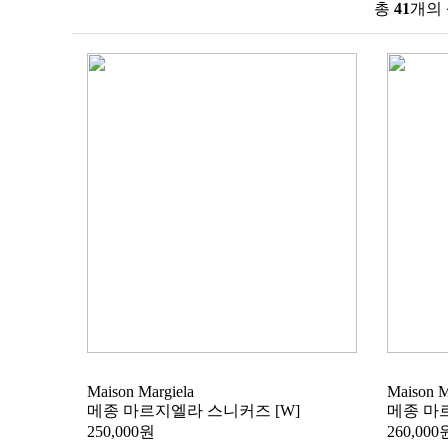
신제품
높은가격
낮은가격
이름순
모델별
총
41
개의
Maison Margiela
Maison M
메종 마르지엘라 스니커즈 [W]
메종 마
250,000원
260,000