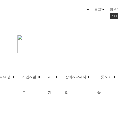
로그인
회원
10,0
트
계
리
품