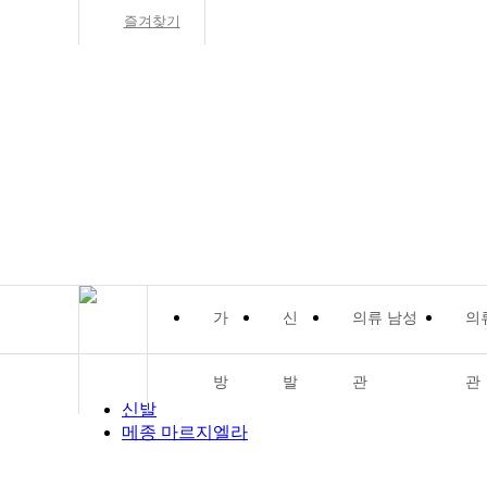
즐겨찾기
방
발
관
관
신발
메종 마르지엘라