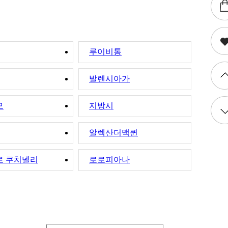
루이비통
발렌시아가
모
지방시
알렉산더맥퀸
로 쿠치넬리
로로피아나