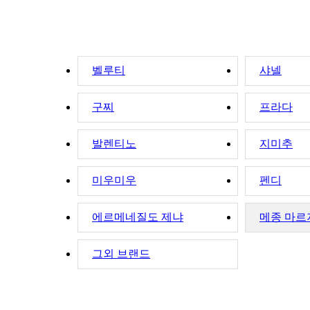
벨루티
샤넬
구찌
프라다
발렌티노
지미추
미우미우
펜디
에르메네질도 제냐
메종 마르
그외 브랜드