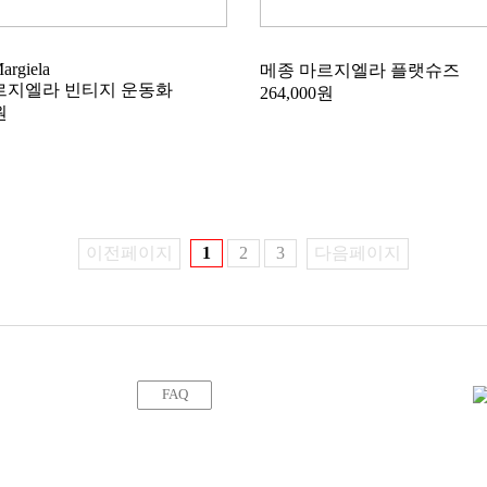
argiela
메종 마르지엘라 플랫슈즈
르지엘라 빈티지 운동화
264,000원
원
이전페이지
1
2
3
다음페이지
FAQ