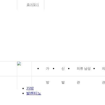
즐겨찾기
방
발
관
가방
발렌티노