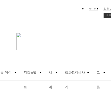
로그인
회원
10,0
관
트
계
리
릇