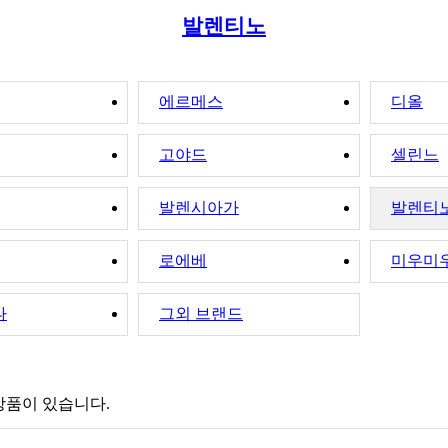
발렌티노
에르메스
디올
고야드
셀린느
발렌시아가
발렌티
로에베
미우미
나
그외 브랜드
상품이 있습니다.