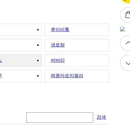
루이비통
생로랑
노
버버리
우
메종마르지엘라
검색