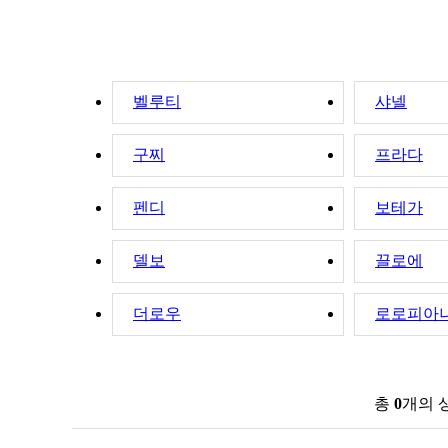
벨루티
샤넬
구찌
프라다
펜디
보테가
델보
끌로에
더로우
로로피아
신제품
높은가격
낮은가격
이름순
모델별
총
0
개의 