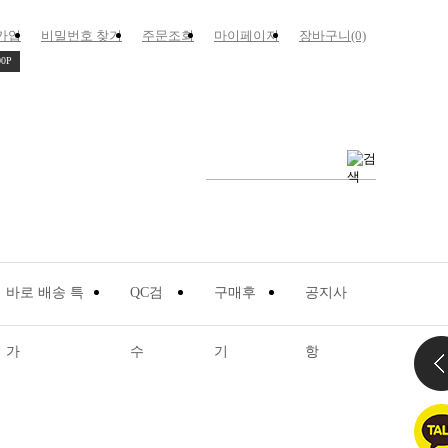
가입
비밀번호 찾기
주문조회
마이페이지
장바구니(0)
00P
가
수
기
항