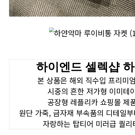
하이엔드 셀렉샵 
본 상품은 해외 직수입 프리미엄
시중의 흔한 저가형 이미테
공장형 레플리카 쇼핑몰 제
원단 가죽, 금자재 부속품의 디테일부
자랑하는 탑티어 미러급 퀄리