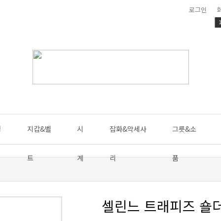
로그인
성
지갑&벨
시
잡화&악세사
그릇&소
트
계
리
품
셀린느 트래피즈 숄더백 [