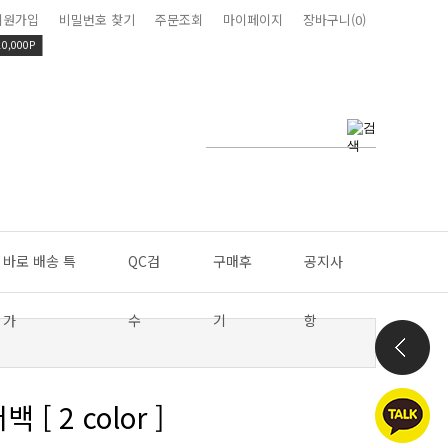
회원가입
비밀번호 찾기
주문조회
마이페이지
장바구니(0)
10,000P
바로 배송 특
QC검
구매후
공지사
가
수
기
항
 2 color ]