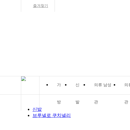
즐겨찾기
가
신
의류 남성
의
방
발
관
관
신발
브루넬로 쿠치넬리