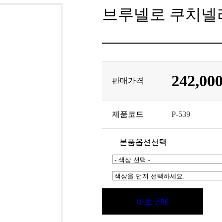
브루넬로 쿠치넬리 로퍼
242,00
판매가격
제품코드
P-539
본품옵션선택
바로구매