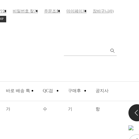
가입
비밀번호 찾기
주문조회
마이페이지
장바구니(0)
00P
바로 배송 특
QC검
구매후
공지사
가
수
기
항