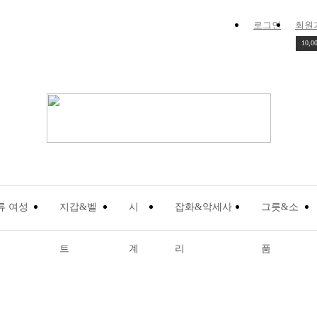
로그인
회원
10,0
류 여성
지갑&벨
시
잡화&악세사
그릇&소
트
계
리
품