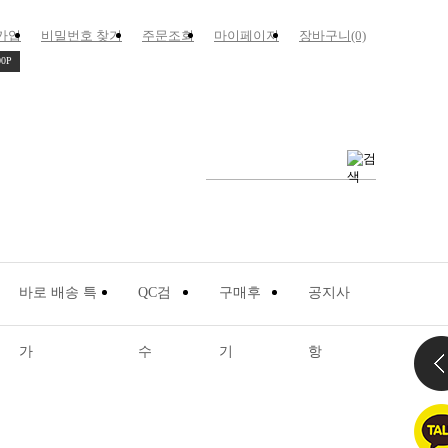
가입
비밀번호 찾기
주문조회
마이페이지
장바구니(0)
00P
바로 배송 특
QC검
구매후
공지사
가
수
기
항