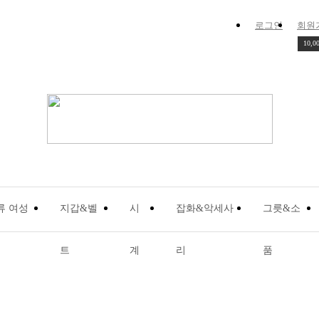
로그인
회원
10,0
류 여성
지갑&벨
시
잡화&악세사
그릇&소
트
계
리
품