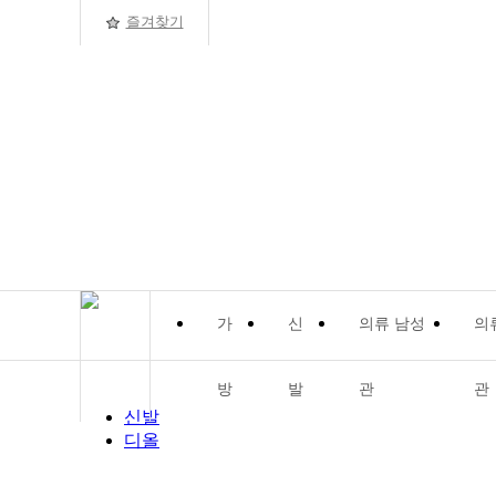
즐겨찾기
가
신
의류 남성
의
방
발
관
관
신발
디올