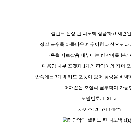
셀린느,셀린느가방,118112,셀리느니노,니노백,탑핸들,셀
명품가방
셀린느 신상 틴 니노백 심플하고 세련
정말 볼수록 아름다우며 우아한 패션으로 
마음을 사로잡음 내부에는 칸막이를 분리
대용량 내부 포켓과 1개의 칸막이의 지퍼 
안쪽에는 3개의 카드 포켓이 있어 용량을 비
어깨끈은 조절식 탈부착이 가능
모델번호: 118112
사이즈: 20.5×13×8cm