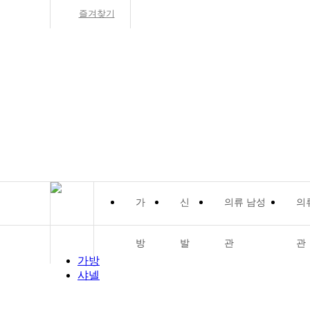
즐겨찾기
가
신
의류 남성
의
방
발
관
관
가방
샤넬