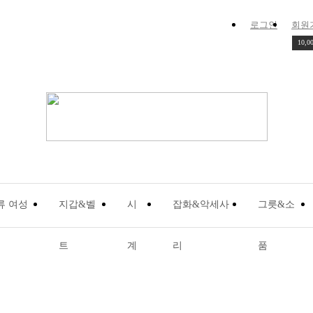
로그인
회원
10,0
류 여성
지갑&벨
시
잡화&악세사
그릇&소
트
계
리
품