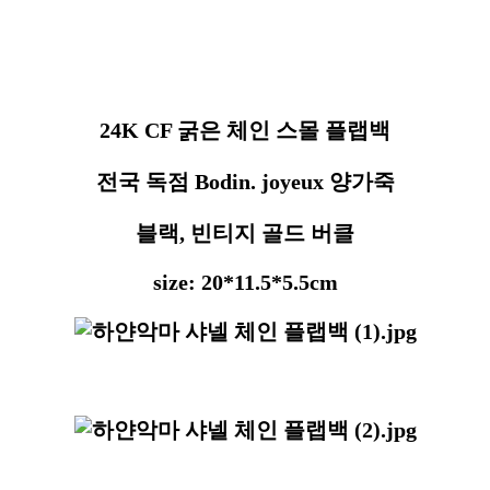
방,샤넬체인백,체인백,플랩백,샤넬숄더백,숄더백,여자
24K CF 굵은 체인 스몰 플랩백
전국 독점 Bodin. joyeux 양가죽
블랙, 빈티지 골드 버클
size: 20*11.5*5.5cm