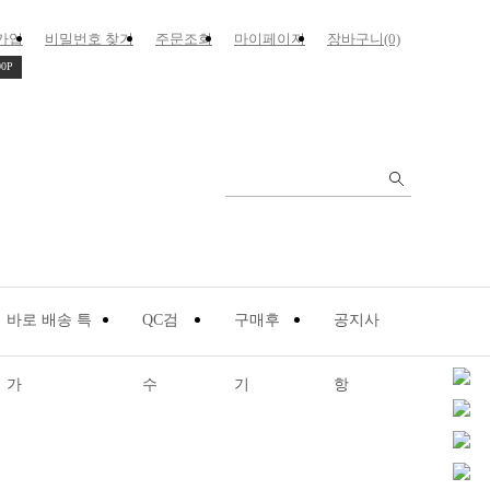
가입
비밀번호 찾기
주문조회
마이페이지
장바구니(0)
00P
바로 배송 특
QC검
구매후
공지사
가
수
기
항