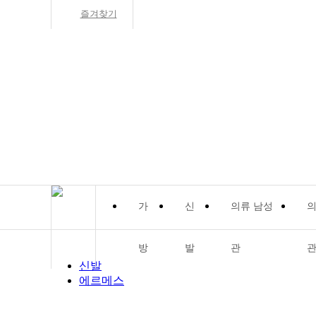
즐겨찾기
가
신
의류 남성
의
방
발
관
신발
에르메스