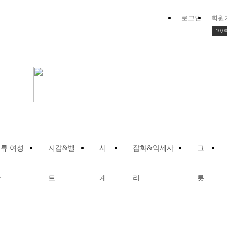
로그인
회원
10,0
류 여성
지갑&벨
시
잡화&악세사
그
관
트
계
리
릇